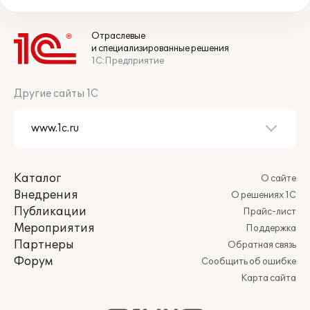
Отраслевые
и специализированные решения
1С:Предприятие
Другие сайты 1С
Каталог
О сайте
Внедрения
О решениях 1С
Публикации
Прайс-лист
Мероприятия
Поддержка
Партнеры
Обратная связь
Форум
Сообщить об ошибке
Карта сайта