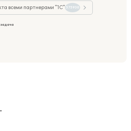
та всеми партнерами "1С"
575930
 задача
"