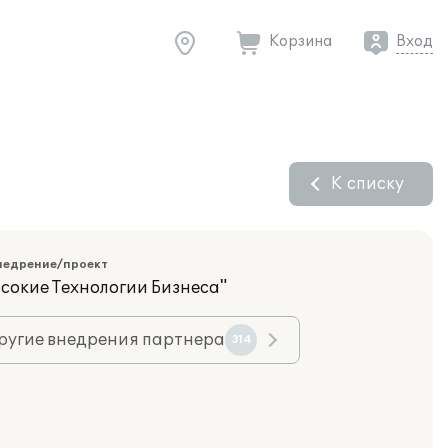
Корзина
Вход
К списку
недрение/проект
сокие Технологии Бизнеса"
ругие внедрения партнера
314