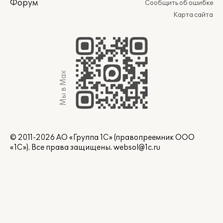
Форум
Сообщить об ошибке
Карта сайта
Мы в Max
© 2011-2026 АО «Группа 1С» (правопреемник ООО
«1С»). Все права защищены.
websol@1c.ru