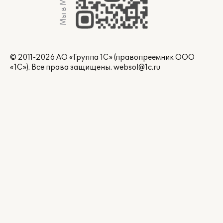
Мы в Max
© 2011-2026 АО «Группа 1С» (правопреемник ООО
«1С»). Все права защищены.
websol@1c.ru