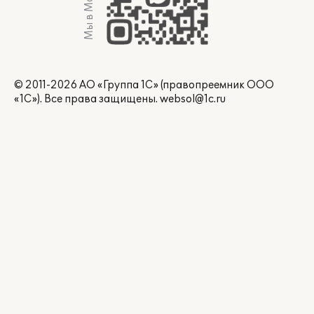
Мы в Max
© 2011-2026 АО «Группа 1С» (правопреемник ООО
«1С»). Все права защищены.
websol@1c.ru