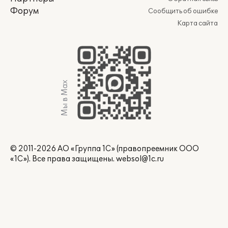
Форум
Сообщить об ошибке
Карта сайта
Мы в Max
© 2011-2026 АО «Группа 1С» (правопреемник ООО
«1С»). Все права защищены.
websol@1c.ru