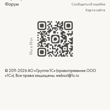
Форум
Сообщить об ошибке
Карта сайта
Мы в Max
© 2011-2026 АО «Группа 1С» (правопреемник ООО
«1С»). Все права защищены.
websol@1c.ru