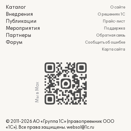
Каталог
О сайте
Внедрения
О решениях 1С
Публикации
Прайс-лист
Мероприятия
Поддержка
Партнеры
Обратная связь
Форум
Сообщить об ошибке
Карта сайта
Мы в Max
© 2011-2026 АО «Группа 1С» (правопреемник ООО
«1С»). Все права защищены.
websol@1c.ru