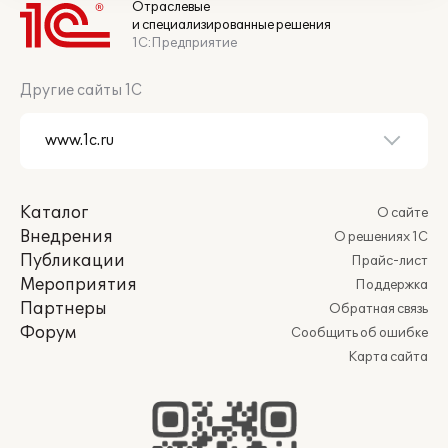
Отраслевые
и специализированные решения
1С:Предприятие
Другие сайты 1С
Каталог
О сайте
Внедрения
О решениях 1С
Публикации
Прайс-лист
Мероприятия
Поддержка
Партнеры
Обратная связь
Форум
Сообщить об ошибке
Карта сайта