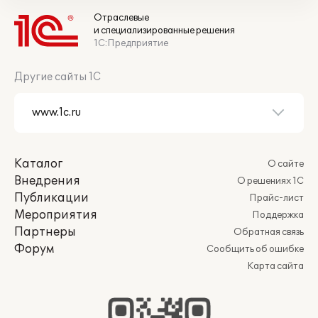
Отраслевые
и специализированные решения
1С:Предприятие
Другие сайты 1С
Каталог
О сайте
Внедрения
О решениях 1С
Публикации
Прайс-лист
Мероприятия
Поддержка
Партнеры
Обратная связь
Форум
Сообщить об ошибке
Карта сайта