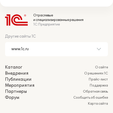
Отраслевые
и специализированные решения
1С:Предприятие
Другие сайты 1С
Каталог
О сайте
Внедрения
О решениях 1С
Публикации
Прайс-лист
Мероприятия
Поддержка
Партнеры
Обратная связь
Форум
Сообщить об ошибке
Карта сайта