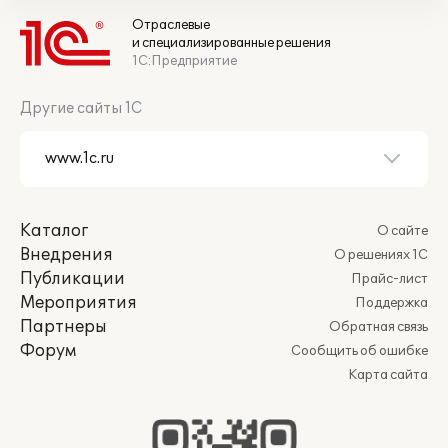
Отраслевые
и специализированные решения
1С:Предприятие
Другие сайты 1С
Каталог
О сайте
Внедрения
О решениях 1С
Публикации
Прайс-лист
Мероприятия
Поддержка
Партнеры
Обратная связь
Форум
Сообщить об ошибке
Карта сайта