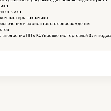
го решения (программы) для начала ведения учета
чика
 заказчика
 компьютеры заказчика
беспечения и вариантов его сопровождения
ктов
внедрение ПП «1С:Управление торговлей 8» и надее