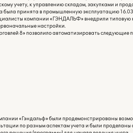
скому учету, к управлению складом, закупками и про
а была принята в промышленную эксплуатацию 16.03.
пециалисты компании «ГЭНДАЛЬФ» внедрили типовую
первоначальные настройки.
рговлей 8» позволило автоматизировать следующие 
омпании «Гэндальф» были продемонстрированы возм
льтации по разным аспектам учета и были проделаны