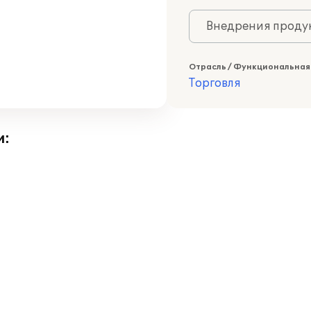
Внедрения продук
Отрасль / Функциональная
Торговля
и: