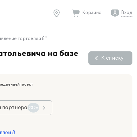
Корзина
Вход
вление торговлей 8"
атольевича на базе
К списку
недрение/проект
я партнера
3256
влей 8