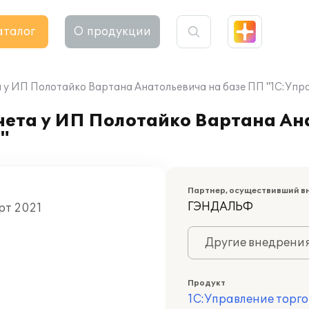
аталог
О продукции
 у ИП Полотайко Вартана Анатольевича на базе ПП "1С:Упра
чета у ИП Полотайко Вартана Ан
"
Партнер, осуществивший в
ГЭНДАЛЬФ
рт 2021
Другие внедрени
Продукт
1С:Управление торго