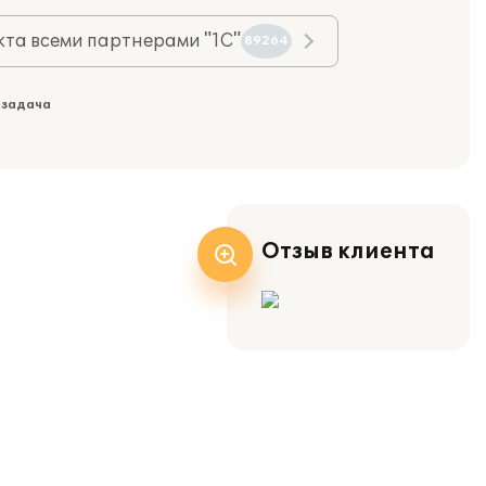
та всеми партнерами "1С"
89264
 задача
Отзыв клиента