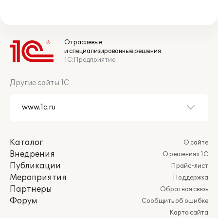
Отраслевые
и специализированные решения
1С:Предприятие
Другие сайты 1С
Каталог
О сайте
Внедрения
О решениях 1С
Публикации
Прайс-лист
Мероприятия
Поддержка
Партнеры
Обратная связь
Форум
Сообщить об ошибке
Карта сайта