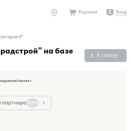
Корзина
Вход
алтерия 8"
градстрой" на базе
К списку
недрение/проект
я партнера
15990