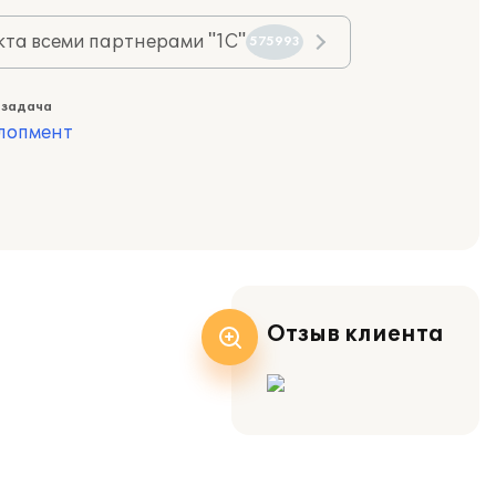
та всеми партнерами "1С"
575993
 задача
лопмент
Отзыв клиента