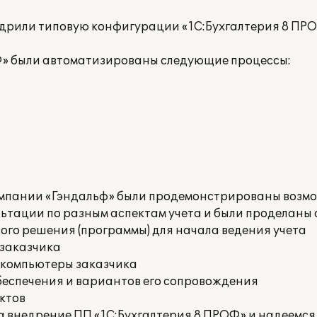
рили типовую конфигурации «1С:Бухгалтерия 8 ПРО
Ф» были автоматизированы следующие процессы:
омпании «Гэндальф» были продемонстрированы возм
льтации по разным аспектам учета и были проделаны
го решения (программы) для начала ведения учета
 заказчика
 компьютеры заказчика
беспечения и вариантов его сопровождения
ктов
внедрение ПП «1С:Бухгалтерия 8 ПРОФ» и надеемся