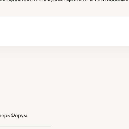
неры
Форум