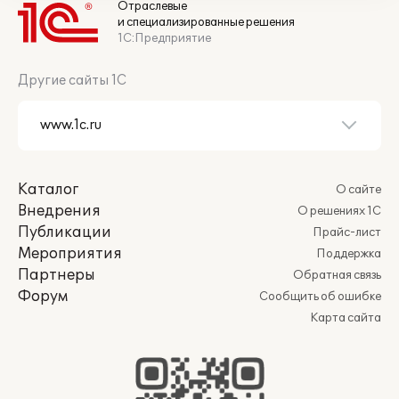
Отраслевые
и специализированные решения
1С:Предприятие
Другие сайты 1С
Каталог
О сайте
Внедрения
О решениях 1С
Публикации
Прайс-лист
Мероприятия
Поддержка
Партнеры
Обратная связь
Форум
Сообщить об ошибке
Карта сайта