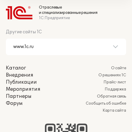
Отраслевые
и специализированные решения
1С:Предприятие
Другие сайты 1С
Каталог
О сайте
Внедрения
О решениях 1С
Публикации
Прайс-лист
Мероприятия
Поддержка
Партнеры
Обратная связь
Форум
Сообщить об ошибке
Карта сайта