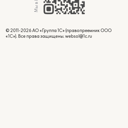
Мы в Max
© 2011-2026 АО «Группа 1С» (правопреемник ООО
«1С»). Все права защищены.
websol@1c.ru