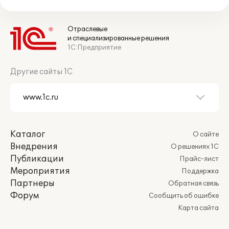
Отраслевые
и специализированные решения
1С:Предприятие
Другие сайты 1С
Каталог
О сайте
Внедрения
О решениях 1С
Публикации
Прайс-лист
Мероприятия
Поддержка
Партнеры
Обратная связь
Форум
Сообщить об ошибке
Карта сайта