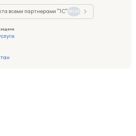
та всеми партнерами "1С"
18225
 задача
слуги
стан