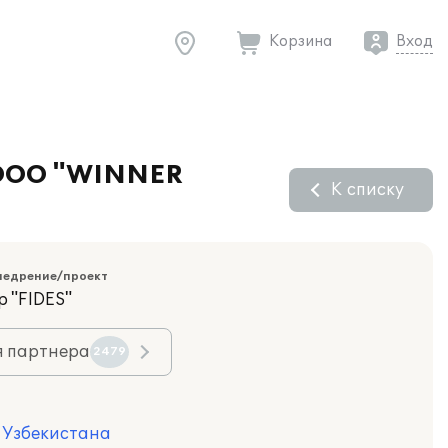
Корзина
Вход
и OOO "WINNER
К списку
недрение/проект
 "FIDES"
я партнера
2479
я Узбекистана