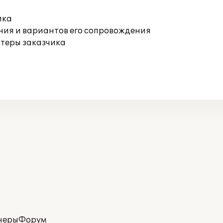
ика
ния и вариантов его сопровождения
ютеры заказчика
неры
Форум