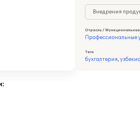
Внедрения продук
Отрасль / Функциональная
Профессиональные у
Теги
бухгалтерия
,
узбеки
и: