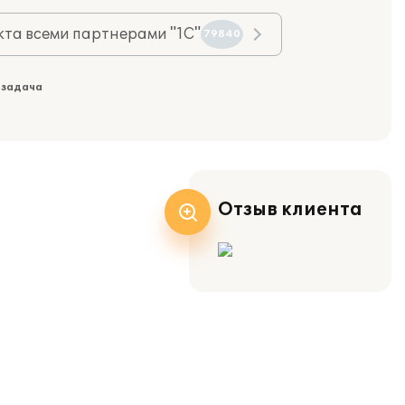
та всеми партнерами "1С"
79840
 задача
Отзыв клиента