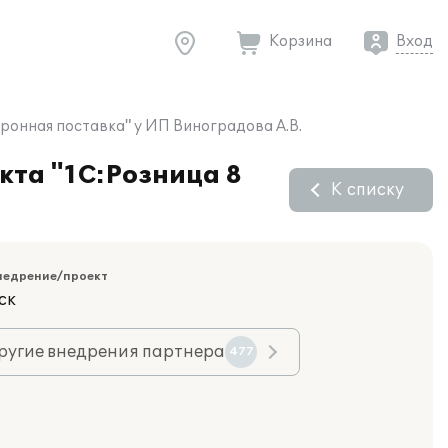
Корзина
Вход
ронная поставка" у ИП Виноградова А.В.
кта "1С:Розница 8
К списку
недрение/проект
ск
ругие внедрения партнера
477