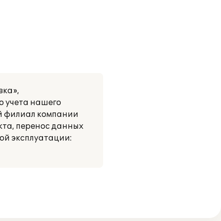
вка»,
о учета нашего
й филиал компании
кта, перенос данных
ой эксплуатации: