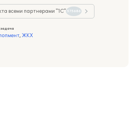
та всеми партнерами "1С"
575686
 задача
лопмент
,
ЖКХ