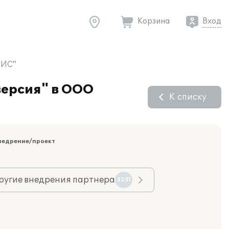
Корзина
Вход
ВИС"
версия" в ООО
К списку
недрение/проект
ругие внедрения партнера
3251