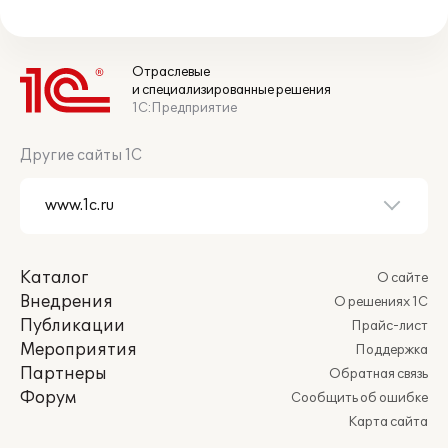
Отраслевые
и специализированные решения
1С:Предприятие
Другие сайты 1С
Каталог
О сайте
Внедрения
О решениях 1С
Публикации
Прайс-лист
Мероприятия
Поддержка
Партнеры
Обратная связь
Форум
Сообщить об ошибке
Карта сайта