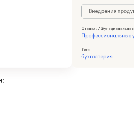
Внедрения продук
Отрасль / Функциональная
Профессиональные у
Теги
бухгалтерия
и: