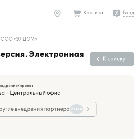
Корзина
Вход
" в ООО «ЭЛДОМ»
версия. Электронная
К списку
недрение/проект
ва – Центральный офис
ругие внедрения партнера
29150