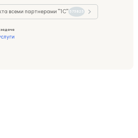
та всеми партнерами "1С"
575825
 задача
слуги