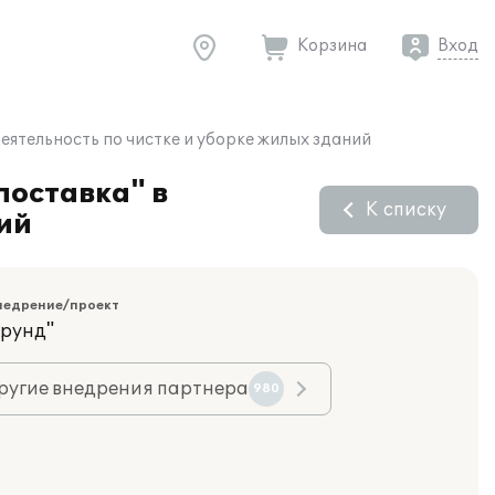
Корзина
Вход
еятельность по чистке и уборке жилых зданий
поставка" в
К списку
ий
недрение/проект
орунд"
ругие внедрения партнера
980