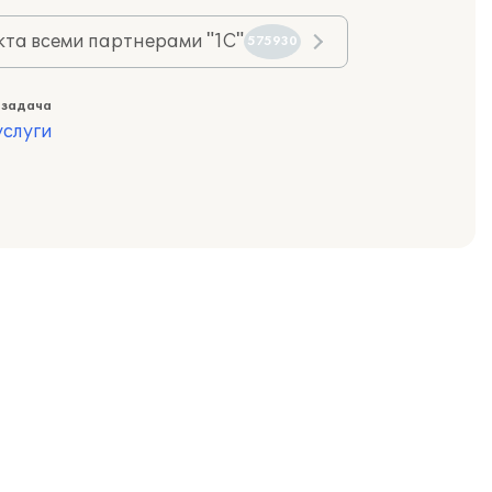
та всеми партнерами "1С"
575930
 задача
слуги