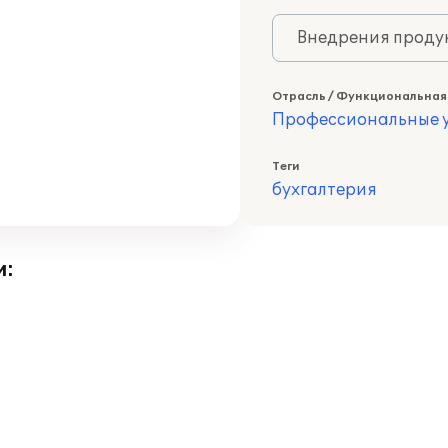
Внедрения продук
Отрасль / Функциональная
Профессиональные у
Теги
бухгалтерия
и: