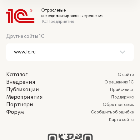
Отраслевые
и специализированные решения
1С:Предприятие
Другие сайты 1С
Каталог
О сайте
Внедрения
О решениях 1С
Публикации
Прайс-лист
Мероприятия
Поддержка
Партнеры
Обратная связь
Форум
Сообщить об ошибке
Карта сайта