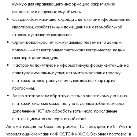
нужную для управляющего информацию, закрепили за
владельцем отведенные ему объекты.
Создали базу жилищного фонда с детальной информацией по
квартирам, хозяйственным помещениям и автомобильной
стоянке с указанием владельцев.
Организовали расчет коммунальных платежей по данным,
полученным с электронных счетчиков электричества, воды и
газа через радиомодуль.
Настроили понятную и информативную форму квитанций на
оплату коммунальных услуг, автоматизировали отправку
платежек на электронную почту владельцев квартир из
программы.
Автоматизировали обратную связь по оплате коммунальных
платежей: система может получать данные из банков через
дополнение "1С" или обрабатывать числа, присланные
плательщиком на кооперативный email.
Автоматизация на базе программы "1С:Предприятие 8. Учет в
управляющих компаниях ЖКХ, ТСЖ и ЖСК. Основная поставка" в