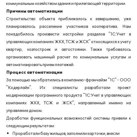
коммунальным хозяйством здания и прилегающей территории.
Причины автоматизации
Строительство объекта приближалось к завершению, уже
планировалось расселение участников кооператива. Нам
понадобилось произвести настройки разделов "1С:Учет в
управляющих компаниях ЖКХ, ТСЖ и ЖСК" относящихся к учету
квартир, хозпостроек и автостоянки. Также требовалось
организовать машинный расчет по коммунальным услугам и
автоматизировать прием платежей.
Процесс автоматизации
За помощью мы обратились в компанию-франчайзи "1С" - ООО
"Кодерлайн". Их специалисты разработали проект
модернизации программного продукта "1С:Учет в управляющих
компаниях ЖКХ, ТСЖ и ЖСК", направленный именно на
управление домом.
Доработки функциональных возможностей системы привели к
следующим результатам:
Проработали базу жильцов, заполнили карточки, внесли