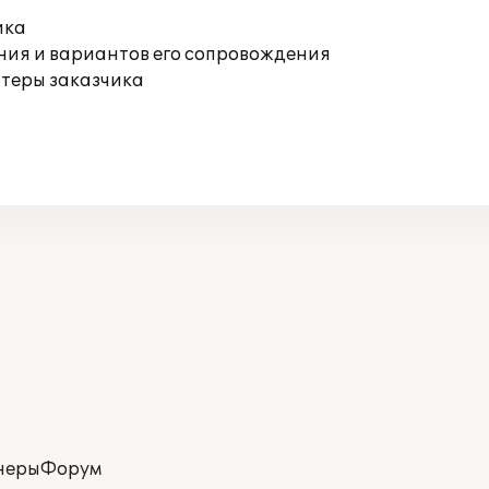
ика
ния и вариантов его сопровождения
ютеры заказчика
неры
Форум