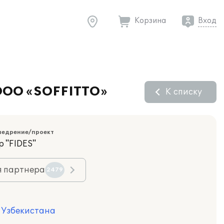
Корзина
Вход
 ООО «SOFFITTO»
К списку
недрение/проект
 "FIDES"
я партнера
2479
я Узбекистана