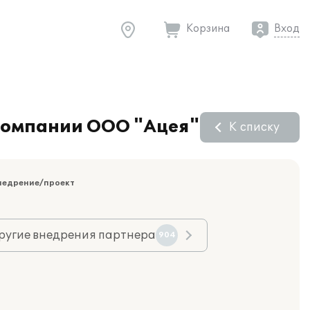
Корзина
Вход
компании ООО "Ацея"
К списку
недрение/проект
ругие внедрения партнера
904