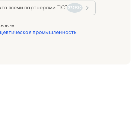
та всеми партнерами "1С"
575930
 задача
цевтическая промышленность