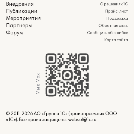
Внедрения
О решениях 1С
Публикации
Прайс-лист
Мероприятия
Поддержка
Партнеры
Обратная связь
Форум
Сообщить об ошибке
Карта сайта
Мы в Max
© 2011-2026 АО «Группа 1С» (правопреемник ООО
«1С»). Все права защищены.
websol@1c.ru