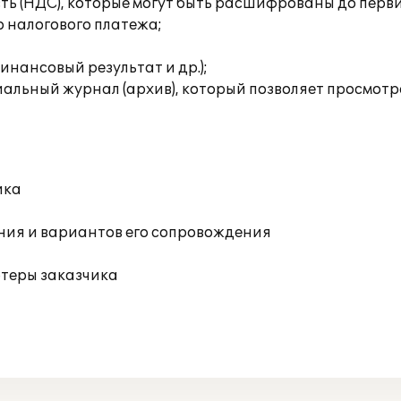
сть (НДС), которые могут быть расшифрованы до перв
о налогового платежа;
инансовый результат и др.);
льный журнал (архив), который позволяет просмотрет
ика
ния и вариантов его сопровождения
ютеры заказчика