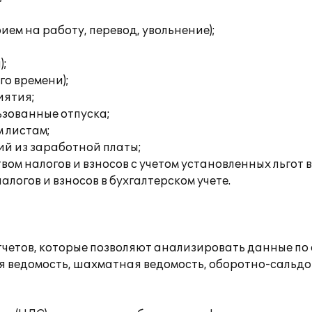
ем на работу, перевод, увольнение);
);
го времени);
иятия;
ьзованные отпуска;
 листам;
ий из заработной платы;
ом налогов и взносов с учетом установленных льгот 
логов и взносов в бухгалтерском учете.
етов, которые позволяют анализировать данные по о
я ведомость, шахматная ведомость, оборотно-сальдов