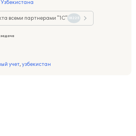
я Узбекистана
та всеми партнерами "1С"
18225
 задача
вый учет
,
узбекистан