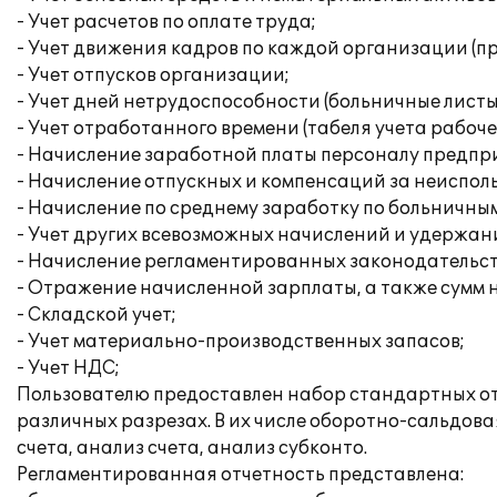
- Учет расчетов по оплате труда;
- Учет движения кадров по каждой организации (при
- Учет отпусков организации;
- Учет дней нетрудоспособности (больничные листы
- Учет отработанного времени (табеля учета рабоче
- Начисление заработной платы персоналу предпр
- Начисление отпускных и компенсаций за неиспол
- Начисление по среднему заработку по больничным
- Учет других всевозможных начислений и удержан
- Начисление регламентированных законодательств
- Отражение начисленной зарплаты, а также сумм на
- Складской учет;
- Учет материально-производственных запасов;
- Учет НДС;
Пользователю предоставлен набор стандартных отч
различных разрезах. В их числе оборотно-сальдова
счета, анализ счета, анализ субконто.
Регламентированная отчетность представлена: