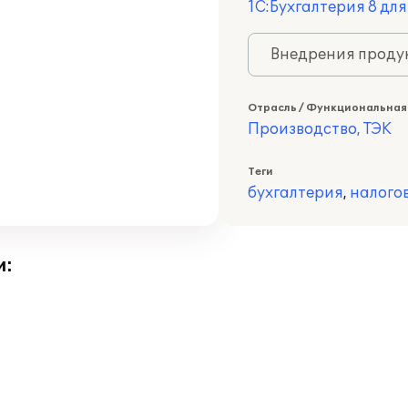
1С:Бухгалтерия 8 дл
Внедрения продук
Отрасль / Функциональная
Производство, ТЭК
Теги
бухгалтерия
,
налого
и: