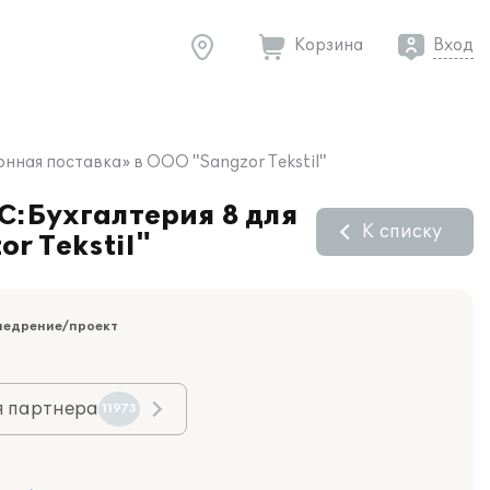
Корзина
Вход
онная поставка» в ООО "Sangzor Tekstil"
С:Бухгалтерия 8 для
К списку
r Tekstil"
недрение/проект
я партнера
11973