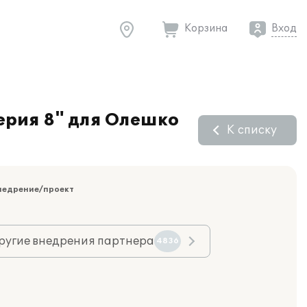
Корзина
Вход
ерия 8" для Олешко
К списку
недрение/проект
ругие внедрения партнера
4836