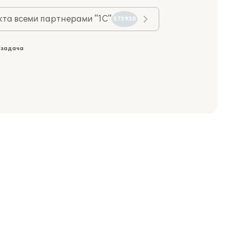
та всеми партнерами "1С"
575930
 задача