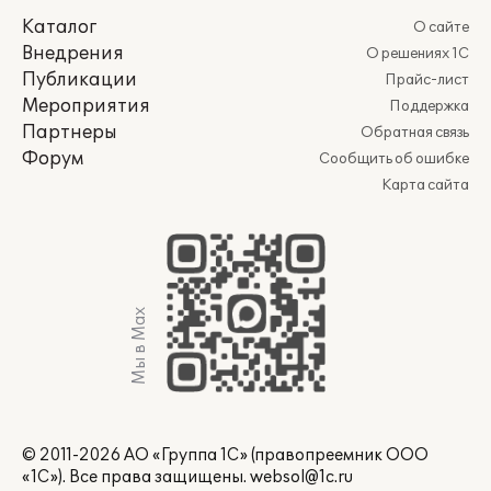
Каталог
О сайте
Внедрения
О решениях 1С
Публикации
Прайс-лист
Мероприятия
Поддержка
Партнеры
Обратная связь
Форум
Сообщить об ошибке
Карта сайта
Мы в Max
© 2011-2026 АО «Группа 1С» (правопреемник ООО
«1С»). Все права защищены.
websol@1c.ru