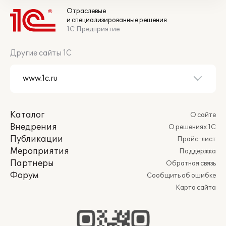
Отраслевые
и специализированные решения
1С:Предприятие
Другие сайты 1С
Каталог
О сайте
Внедрения
О решениях 1С
Публикации
Прайс-лист
Мероприятия
Поддержка
Партнеры
Обратная связь
Форум
Сообщить об ошибке
Карта сайта