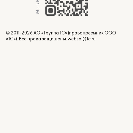
Мы в Max
© 2011-2026 АО «Группа 1С» (правопреемник ООО
«1С»). Все права защищены.
websol@1c.ru