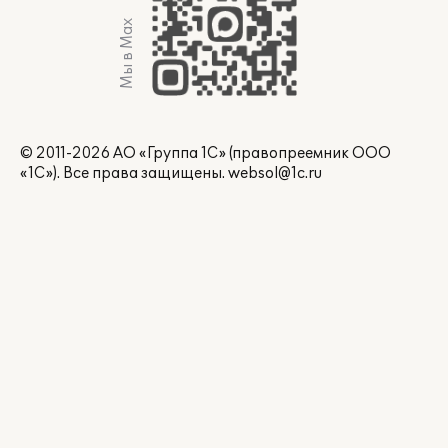
Мы в Max
© 2011-2026 АО «Группа 1С» (правопреемник ООО
«1С»). Все права защищены.
websol@1c.ru