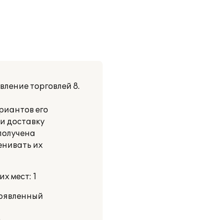
ление торговлей 8.
риантов его
и доставку
 получена
енивать их
х мест: 1
роявленный