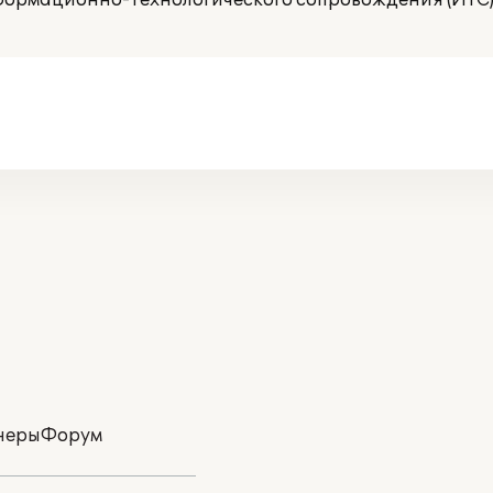
ормационно-технологического сопровождения (ИТС)
неры
Форум