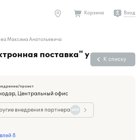
Корзина
Вход
лова Максима Анатольевича
ктронная поставка" у
К списку
недрение/проект
снодар, Центральный офис
ругие внедрения партнера
680
влей 8