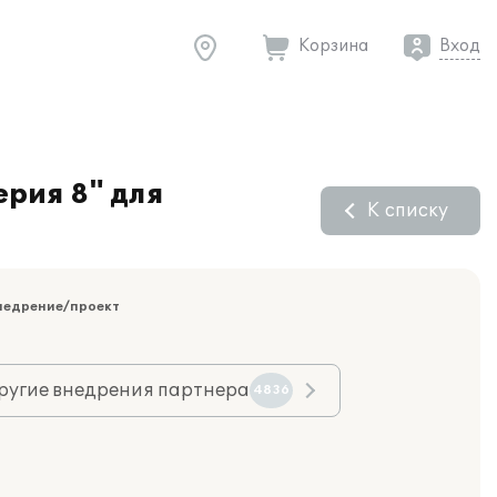
Корзина
Вход
ерия 8" для
К списку
недрение/проект
ругие внедрения партнера
4836