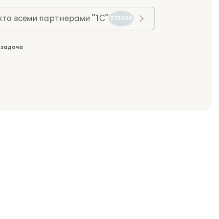
та всеми партнерами "1С"
575930
 задача