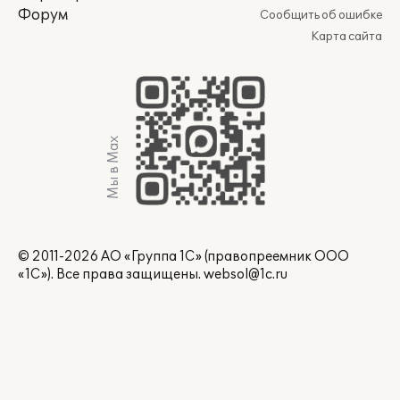
Форум
Сообщить об ошибке
Карта сайта
Мы в Max
© 2011-2026 АО «Группа 1С» (правопреемник ООО
«1С»). Все права защищены.
websol@1c.ru