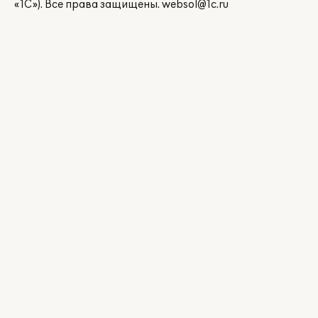
«1С»). Все права защищены.
websol@1c.ru