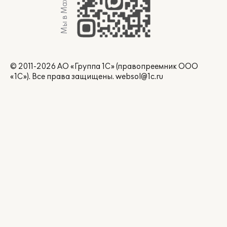
Мы в Max
© 2011-2026 АО «Группа 1С» (правопреемник ООО
«1С»). Все права защищены.
websol@1c.ru