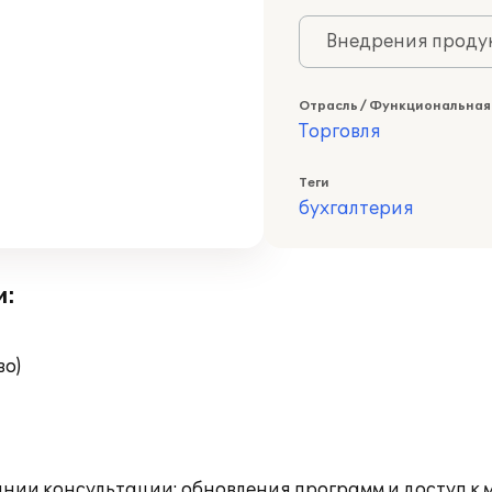
Внедрения продук
Отрасль / Функциональная
Торговля
Теги
бухгалтерия
и:
во)
инии консультации; обновления программ и доступ к 