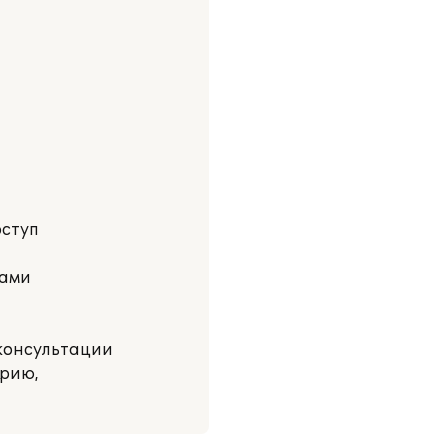
оступ
тами
 консультации
трию,