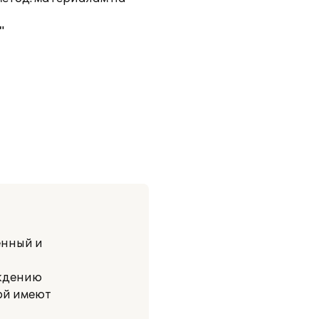
"
енный и
ождению
рой имеют