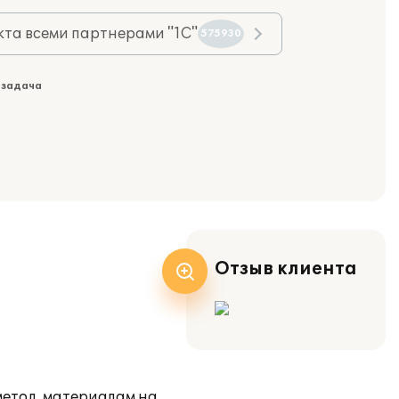
та всеми партнерами "1С"
575930
 задача
Отзыв клиента
метод. материалам на