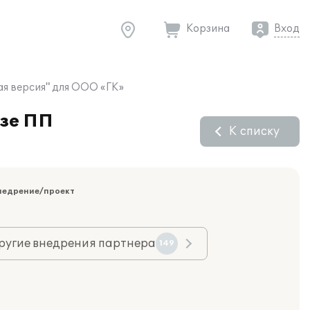
Корзина
Вход
ая версия" для ООО «ГК»
азе ПП
К списку
недрение/проект
ругие внедрения партнера
149