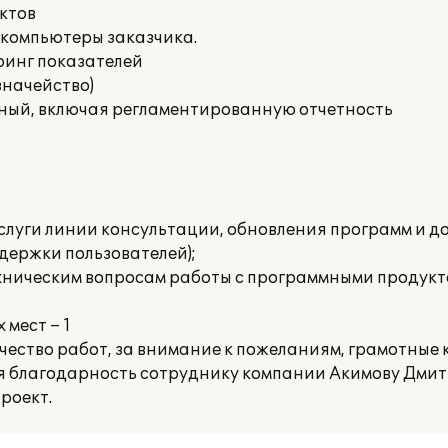
ктов
 компьютеры заказчика.
ринг показателей
значейство)
тный, включая регламентированную отчетность
слуги линии консультации, обновления программ и д
держки пользователей);
хническим вопросам работы с программными продук
мест – 1
ество работ, за внимание к пожеланиям, грамотные
ая благодарность сотруднику компании Акимову Дми
роект.