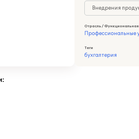
Внедрения продук
Отрасль / Функциональная
Профессиональные у
Теги
бухгалтерия
и: