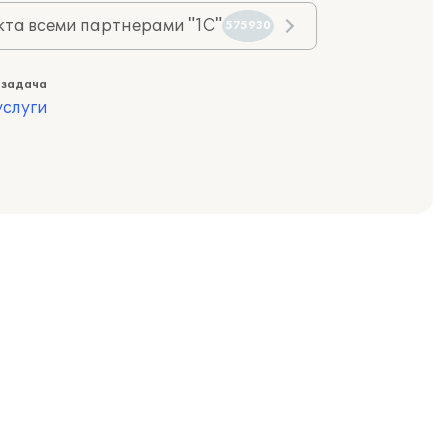
та всеми партнерами "1С"
575930
 задача
слуги