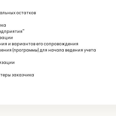
чальных остатков
ика
редприятия"
изации
ния и вариантов его сопровождения
ения (программы) для начала ведения учета
изации
ютеры заказчика