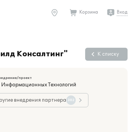
Корзина
Вход
филд Консалтинг"
К списку
недрение/проект
 Информационных Технологий
ругие внедрения партнера
302