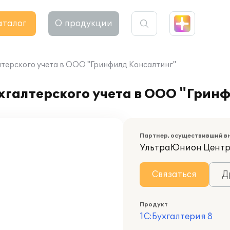
аталог
О продукции
лтерского учета в ООО "Гринфилд Консалтинг"
хгалтерского учета в ООО "Грин
Партнер, осуществивший в
УльтраЮнион Центр
Связаться
Д
Продукт
1С:Бухгалтерия 8