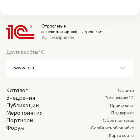
Отраслевые
и специализированные решения
1С:Предприятие
Другие сайты 1С
Каталог
О сайте
Внедрения
О решениях 1С
Публикации
Прайс-лист
Мероприятия
Поддержка
Партнеры
Обратная связь
Форум
Сообщить об ошибке
Карта сайта