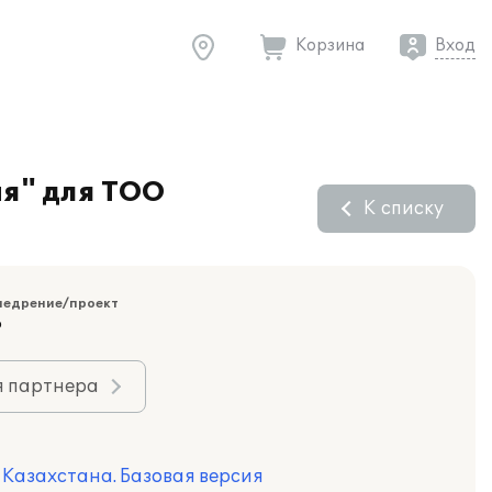
Корзина
Вход
ия" для ТОО
К списку
недрение/проект
P
я партнера
я Казахстана. Базовая версия