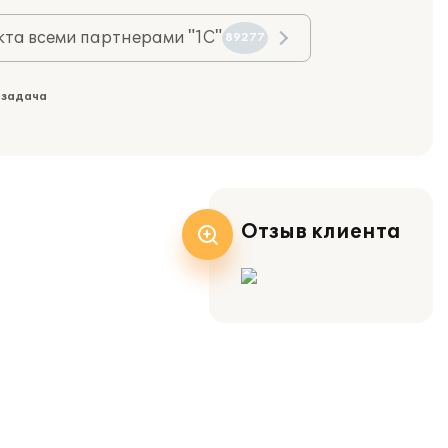
та всеми партнерами "1С"
89277
 задача
Отзыв клиента