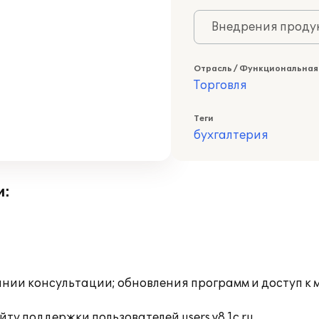
Внедрения продук
Отрасль / Функциональная
Торговля
Теги
бухгалтерия
и:
инии консультации; обновления программ и доступ к 
ту поддержки пользователей users.v8.1c.ru