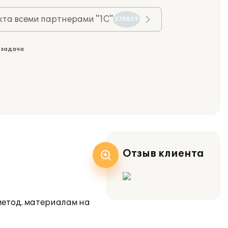
та всеми партнерами "1С"
575825
 задача
Отзыв клиента
метод. материалам на