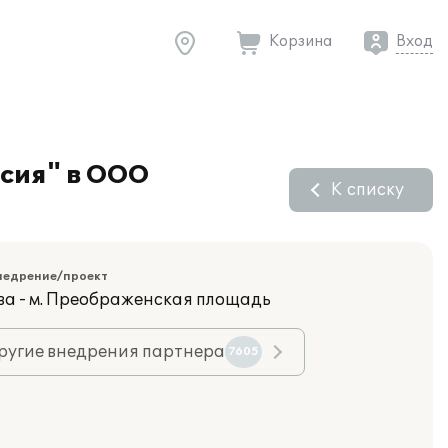
Корзина
Вход
рсия" в ООО
К списку
недрение/проект
ва - м. Преображенская площадь
ругие внедрения партнера
7605