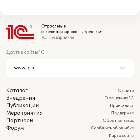
Отраслевые
и специализированные решения
1С:Предприятие
Другие сайты 1С
Каталог
О сайте
Внедрения
О решениях 1С
Публикации
Прайс-лист
Мероприятия
Поддержка
Партнеры
Обратная связь
Форум
Сообщить об ошибке
Карта сайта