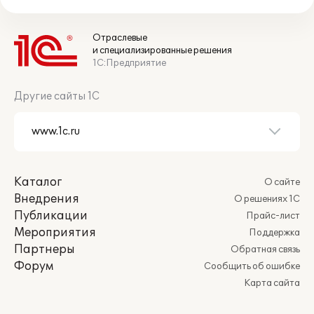
Отраслевые
и специализированные решения
1С:Предприятие
Другие сайты 1С
Каталог
О сайте
Внедрения
О решениях 1С
Публикации
Прайс-лист
Мероприятия
Поддержка
Партнеры
Обратная связь
Форум
Сообщить об ошибке
Карта сайта