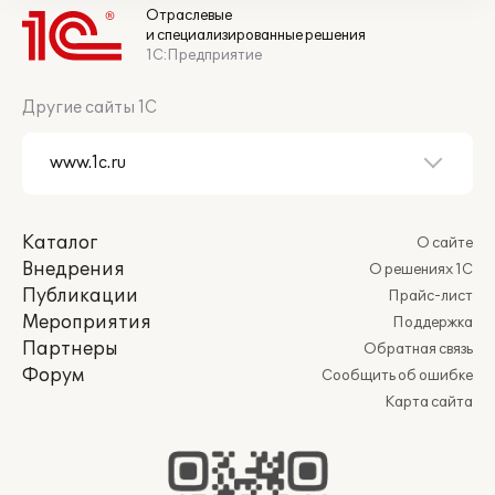
Отраслевые
и специализированные решения
1С:Предприятие
Другие сайты 1С
Каталог
О сайте
Внедрения
О решениях 1С
Публикации
Прайс-лист
Мероприятия
Поддержка
Партнеры
Обратная связь
Форум
Сообщить об ошибке
Карта сайта